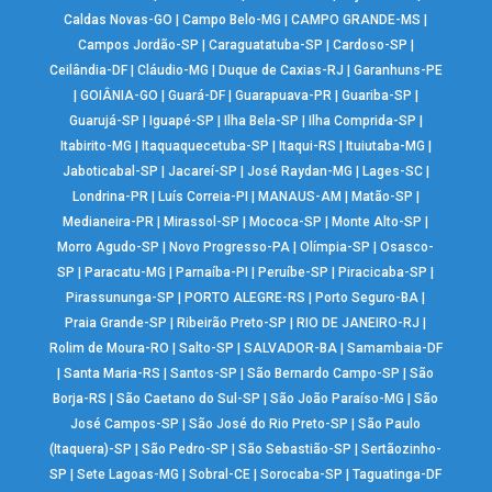
Caldas Novas-GO
|
Campo Belo-MG
|
CAMPO GRANDE-MS
|
Campos Jordão-SP
|
Caraguatatuba-SP
|
Cardoso-SP
|
Ceilândia-DF
|
Cláudio-MG
|
Duque de Caxias-RJ
|
Garanhuns-PE
|
GOIÂNIA-GO
|
Guará-DF
|
Guarapuava-PR
|
Guariba-SP
|
Guarujá-SP
|
Iguapé-SP
|
Ilha Bela-SP
|
Ilha Comprida-SP
|
Itabirito-MG
|
Itaquaquecetuba-SP
|
Itaqui-RS
|
Ituiutaba-MG
|
Jaboticabal-SP
|
Jacareí-SP
|
José Raydan-MG
|
Lages-SC
|
Londrina-PR
|
Luís Correia-PI
|
MANAUS-AM
|
Matão-SP
|
Medianeira-PR
|
Mirassol-SP
|
Mococa-SP
|
Monte Alto-SP
|
Morro Agudo-SP
|
Novo Progresso-PA
|
Olímpia-SP
|
Osasco-
SP
|
Paracatu-MG
|
Parnaíba-PI
|
Peruíbe-SP
|
Piracicaba-SP
|
Pirassununga-SP
|
PORTO ALEGRE-RS
|
Porto Seguro-BA
|
Praia Grande-SP
|
Ribeirão Preto-SP
|
RIO DE JANEIRO-RJ
|
Rolim de Moura-RO
|
Salto-SP
|
SALVADOR-BA
|
Samambaia-DF
|
Santa Maria-RS
|
Santos-SP
|
São Bernardo Campo-SP
|
São
Borja-RS
|
São Caetano do Sul-SP
|
São João Paraíso-MG
|
São
José Campos-SP
|
São José do Rio Preto-SP
|
São Paulo
(Itaquera)-SP
|
São Pedro-SP
|
São Sebastião-SP
|
Sertãozinho-
SP
|
Sete Lagoas-MG
|
Sobral-CE
|
Sorocaba-SP
|
Taguatinga-DF