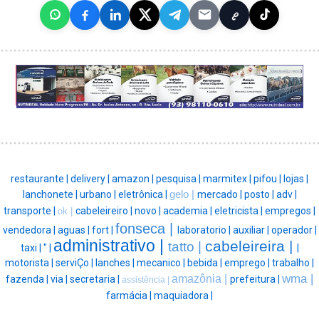
restaurante |
delivery |
amazon |
pesquisa |
marmitex |
pifou |
lojas |
lanchonete |
urbano |
eletrônica |
gelo |
mercado |
posto |
adv |
transporte |
cabeleireiro |
novo |
academia |
eletricista |
empregos |
ok |
fonseca |
vendedora |
aguas |
fort |
laboratorio |
auxiliar |
operador |
administrativo |
cabeleireira |
tatto |
taxi |
" |
|
motorista |
serviÇo |
lanches |
mecanico |
bebida |
emprego |
trabalho |
wma |
amazônia |
fazenda |
via |
secretaria |
prefeitura |
assistência |
farmácia |
maquiadora |