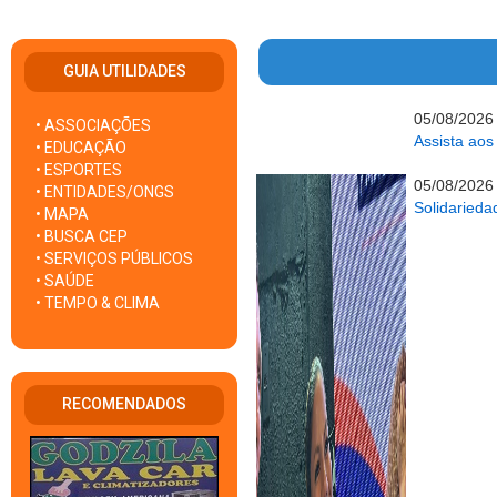
GUIA UTILIDADES
05/08/2026
• ASSOCIAÇÕES
Assista aos 
• EDUCAÇÃO
• ESPORTES
05/08/2026
• ENTIDADES/ONGS
Solidarieda
• MAPA
• BUSCA CEP
• SERVIÇOS PÚBLICOS
• SAÚDE
• TEMPO & CLIMA
RECOMENDADOS