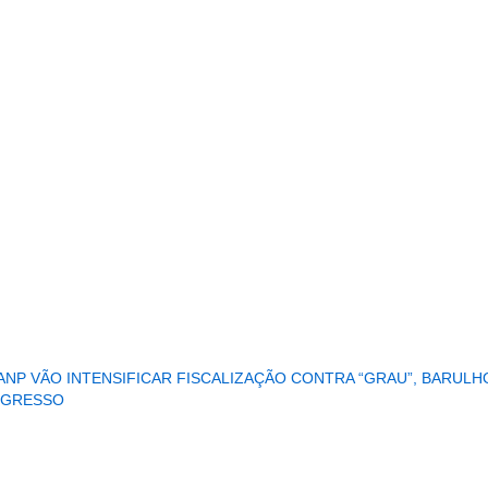
...........................................................
ANP VÃO INTENSIFICAR FISCALIZAÇÃO CONTRA “GRAU”, BARUL
OGRESSO