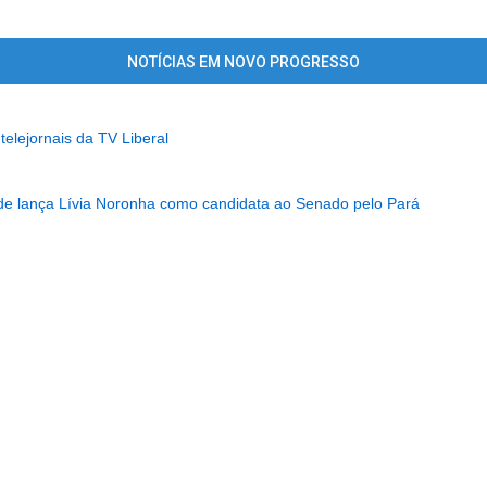
NOTÍCIAS EM NOVO PROGRESSO
telejornais da TV Liberal
...........................................................
de lança Lívia Noronha como candidata ao Senado pelo Pará