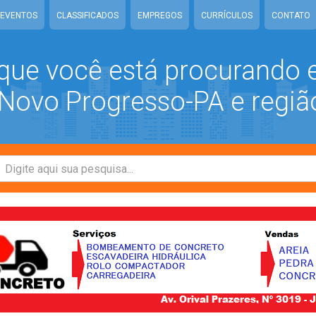
EVENTOS
CLASSIFICADOS
EMPREGOS
CURRÍCULOS
CONTATO
que você está procurando
ovo Progresso-PA e regiã