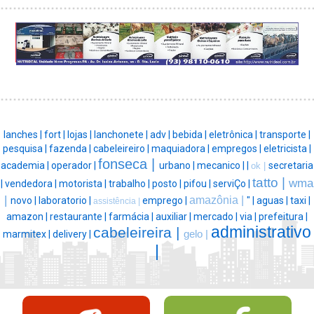
lanches |
fort |
lojas |
lanchonete |
adv |
bebida |
eletrônica |
transporte |
pesquisa |
fazenda |
cabeleireiro |
maquiadora |
empregos |
eletricista |
fonseca |
academia |
operador |
urbano |
mecanico |
|
secretaria
ok |
tatto |
wma
|
vendedora |
motorista |
trabalho |
posto |
pifou |
serviÇo |
|
amazônia |
novo |
laboratorio |
emprego |
" |
aguas |
taxi |
assistência |
amazon |
restaurante |
farmácia |
auxiliar |
mercado |
via |
prefeitura |
administrativo
cabeleireira |
marmitex |
delivery |
gelo |
|