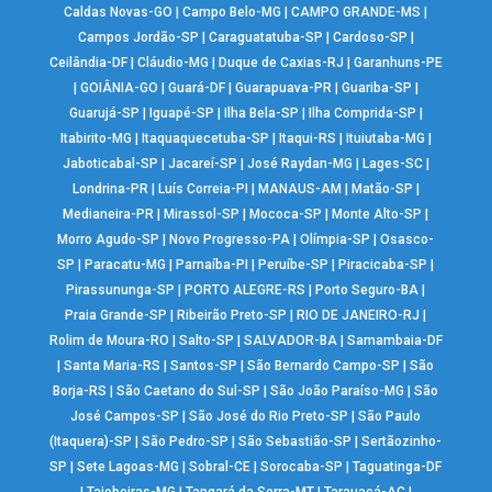
Caldas Novas-GO
|
Campo Belo-MG
|
CAMPO GRANDE-MS
|
Campos Jordão-SP
|
Caraguatatuba-SP
|
Cardoso-SP
|
Ceilândia-DF
|
Cláudio-MG
|
Duque de Caxias-RJ
|
Garanhuns-PE
|
GOIÂNIA-GO
|
Guará-DF
|
Guarapuava-PR
|
Guariba-SP
|
Guarujá-SP
|
Iguapé-SP
|
Ilha Bela-SP
|
Ilha Comprida-SP
|
Itabirito-MG
|
Itaquaquecetuba-SP
|
Itaqui-RS
|
Ituiutaba-MG
|
Jaboticabal-SP
|
Jacareí-SP
|
José Raydan-MG
|
Lages-SC
|
Londrina-PR
|
Luís Correia-PI
|
MANAUS-AM
|
Matão-SP
|
Medianeira-PR
|
Mirassol-SP
|
Mococa-SP
|
Monte Alto-SP
|
Morro Agudo-SP
|
Novo Progresso-PA
|
Olímpia-SP
|
Osasco-
SP
|
Paracatu-MG
|
Parnaíba-PI
|
Peruíbe-SP
|
Piracicaba-SP
|
Pirassununga-SP
|
PORTO ALEGRE-RS
|
Porto Seguro-BA
|
Praia Grande-SP
|
Ribeirão Preto-SP
|
RIO DE JANEIRO-RJ
|
Rolim de Moura-RO
|
Salto-SP
|
SALVADOR-BA
|
Samambaia-DF
|
Santa Maria-RS
|
Santos-SP
|
São Bernardo Campo-SP
|
São
Borja-RS
|
São Caetano do Sul-SP
|
São João Paraíso-MG
|
São
José Campos-SP
|
São José do Rio Preto-SP
|
São Paulo
(Itaquera)-SP
|
São Pedro-SP
|
São Sebastião-SP
|
Sertãozinho-
SP
|
Sete Lagoas-MG
|
Sobral-CE
|
Sorocaba-SP
|
Taguatinga-DF
|
Taiobeiras-MG
|
Tangará da Serra-MT
|
Tarauacá-AC
|