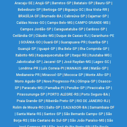
Aracaju-SE
|
Arujá-SP
|
Barretos-SP
|
Batatais-SP
|
Bauru-SP
|
Bebedouro-SP
|
Bertioga-SP
|
Biguaçu-SC
|
Boa Vista-RR
|
BRASÍLIA-DF
|
Brumado-BA
|
Cabreúva-SP
|
Cajamar-SP
|
Caldas Novas-GO
|
Campo Belo-MG
|
CAMPO GRANDE-MS
|
Campos Jordão-SP
|
Caraguatatuba-SP
|
Cardoso-SP
|
Ceilândia-DF
|
Cláudio-MG
|
Duque de Caxias-RJ
|
Garanhuns-PE
|
GOIÂNIA-GO
|
Guará-DF
|
Guarapuava-PR
|
Guariba-SP
|
Guarujá-SP
|
Iguapé-SP
|
Ilha Bela-SP
|
Ilha Comprida-SP
|
Itabirito-MG
|
Itaquaquecetuba-SP
|
Itaqui-RS
|
Ituiutaba-MG
|
Jaboticabal-SP
|
Jacareí-SP
|
José Raydan-MG
|
Lages-SC
|
Londrina-PR
|
Luís Correia-PI
|
MANAUS-AM
|
Matão-SP
|
Medianeira-PR
|
Mirassol-SP
|
Mococa-SP
|
Monte Alto-SP
|
Morro Agudo-SP
|
Novo Progresso-PA
|
Olímpia-SP
|
Osasco-
SP
|
Paracatu-MG
|
Parnaíba-PI
|
Peruíbe-SP
|
Piracicaba-SP
|
Pirassununga-SP
|
PORTO ALEGRE-RS
|
Porto Seguro-BA
|
Praia Grande-SP
|
Ribeirão Preto-SP
|
RIO DE JANEIRO-RJ
|
Rolim de Moura-RO
|
Salto-SP
|
SALVADOR-BA
|
Samambaia-DF
|
Santa Maria-RS
|
Santos-SP
|
São Bernardo Campo-SP
|
São
Borja-RS
|
São Caetano do Sul-SP
|
São João Paraíso-MG
|
São
José Campos-SP
|
São José do Rio Preto-SP
|
São Paulo