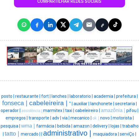
COMPARTILHAR REDES SOCIAIS
posto |
restaurante |
fort |
lanches |
laboratorio |
academia |
prefeitura |
cabeleireira |
fonseca |
" |
auxiliar |
lanchonete |
secretaria |
amazônia |
operador |
marmitex |
taxi |
cabeleireiro |
pifou |
assistência |
empregos |
transporte |
adv |
via |
mecanico |
novo |
motorista |
ok |
wma |
pesquisa |
farmácia |
bebida |
amazon |
delivery |
lojas |
trabalho
administrativo |
tatto |
|
mercado |
|
maquiadora |
serviÇo |