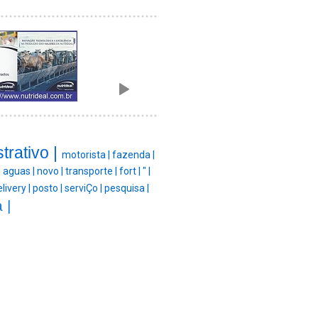
trativo |
motorista |
fazenda |
|
aguas |
novo |
transporte |
fort |
" |
livery |
posto |
serviÇo |
pesquisa |
 |