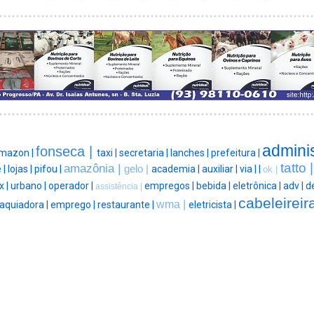
adminis
fonseca |
mazon |
taxi |
secretaria |
lanches |
prefeitura |
tatto 
amazônia |
 |
lojas |
pifou |
gelo |
academia |
auxiliar |
via |
|
ok |
x |
urbano |
operador |
empregos |
bebida |
eletrônica |
adv |
de
assistência |
cabeleireira
wma |
quiadora |
emprego |
restaurante |
eletricista |