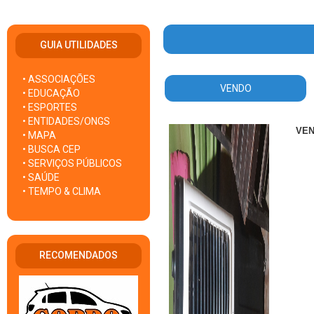
GUIA UTILIDADES
• ASSOCIAÇÕES
VENDO
• EDUCAÇÃO
• ESPORTES
• ENTIDADES/ONGS
VE
• MAPA
• BUSCA CEP
• SERVIÇOS PÚBLICOS
• SAÚDE
• TEMPO & CLIMA
RECOMENDADOS