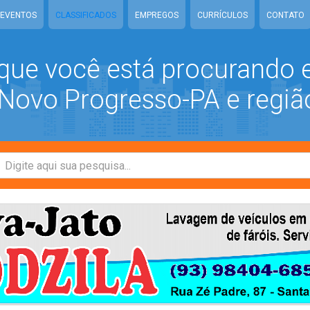
EVENTOS
CLASSIFICADOS
EMPREGOS
CURRÍCULOS
CONTATO
que você está procurando
ovo Progresso-PA e regiã