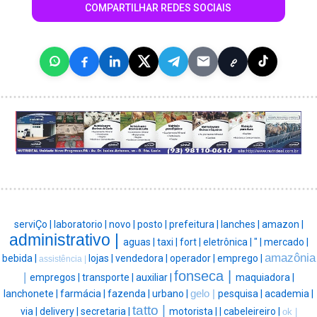
COMPARTILHAR REDES SOCIAIS
serviÇo |
laboratorio |
novo |
posto |
prefeitura |
lanches |
amazon |
administrativo |
aguas |
taxi |
fort |
eletrônica |
" |
mercado |
amazônia
bebida |
lojas |
vendedora |
operador |
emprego |
assistência |
fonseca |
|
empregos |
transporte |
auxiliar |
maquiadora |
lanchonete |
farmácia |
fazenda |
urbano |
gelo |
pesquisa |
academia |
tatto |
via |
delivery |
secretaria |
motorista |
|
cabeleireiro |
ok |