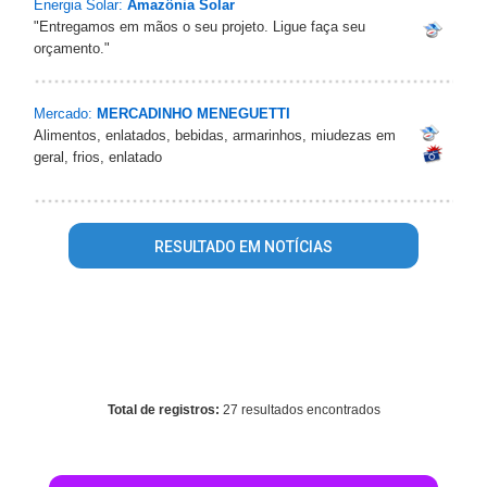
Energia Solar:
Amazônia Solar
"Entregamos em mãos o seu projeto. Ligue faça seu
orçamento."
Mercado:
MERCADINHO MENEGUETTI
Alimentos, enlatados, bebidas, armarinhos, miudezas em
geral, frios, enlatado
RESULTADO EM NOTÍCIAS
Warning
: mysql_fetch_array() expects parameter 1 to be
resource, array given in
/home/guianovoprogresso/www/conteudo_resultado_busca.ph
on line
344
Total de registros:
27 resultados encontrados