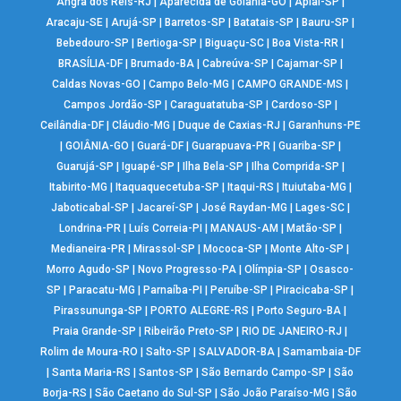
Angra dos Reis-RJ
|
Aparecida de Goiânia-GO
|
Apiaí-SP
|
Aracaju-SE
|
Arujá-SP
|
Barretos-SP
|
Batatais-SP
|
Bauru-SP
|
Bebedouro-SP
|
Bertioga-SP
|
Biguaçu-SC
|
Boa Vista-RR
|
BRASÍLIA-DF
|
Brumado-BA
|
Cabreúva-SP
|
Cajamar-SP
|
Caldas Novas-GO
|
Campo Belo-MG
|
CAMPO GRANDE-MS
|
Campos Jordão-SP
|
Caraguatatuba-SP
|
Cardoso-SP
|
Ceilândia-DF
|
Cláudio-MG
|
Duque de Caxias-RJ
|
Garanhuns-PE
|
GOIÂNIA-GO
|
Guará-DF
|
Guarapuava-PR
|
Guariba-SP
|
Guarujá-SP
|
Iguapé-SP
|
Ilha Bela-SP
|
Ilha Comprida-SP
|
Itabirito-MG
|
Itaquaquecetuba-SP
|
Itaqui-RS
|
Ituiutaba-MG
|
Jaboticabal-SP
|
Jacareí-SP
|
José Raydan-MG
|
Lages-SC
|
Londrina-PR
|
Luís Correia-PI
|
MANAUS-AM
|
Matão-SP
|
Medianeira-PR
|
Mirassol-SP
|
Mococa-SP
|
Monte Alto-SP
|
Morro Agudo-SP
|
Novo Progresso-PA
|
Olímpia-SP
|
Osasco-
SP
|
Paracatu-MG
|
Parnaíba-PI
|
Peruíbe-SP
|
Piracicaba-SP
|
Pirassununga-SP
|
PORTO ALEGRE-RS
|
Porto Seguro-BA
|
Praia Grande-SP
|
Ribeirão Preto-SP
|
RIO DE JANEIRO-RJ
|
Rolim de Moura-RO
|
Salto-SP
|
SALVADOR-BA
|
Samambaia-DF
|
Santa Maria-RS
|
Santos-SP
|
São Bernardo Campo-SP
|
São
Borja-RS
|
São Caetano do Sul-SP
|
São João Paraíso-MG
|
São