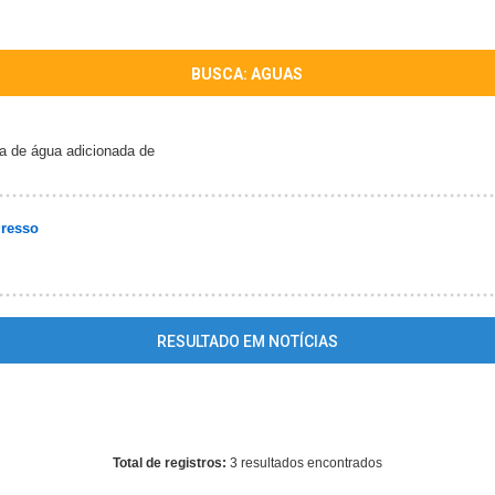
BUSCA: AGUAS
a de água adicionada de
resso
RESULTADO EM NOTÍCIAS
ing
: mysql_fetch_array() expects parameter 1 to be resource, array giv
me/guianovoprogresso/www/conteudo_resultado_busca.php
on lin
Total de registros:
3 resultados encontrados