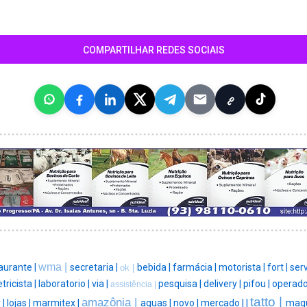
COMPARTILHAR REDES SOCIAIS
wma |
aurante |
secretaria |
bebida |
farmácia |
motorista |
fort |
serv
ok |
etricista |
laboratorio |
via |
pesquisa |
delivery |
pifou |
operado
assistência |
tatto |
amazônia |
 |
lojas |
marmitex |
aguas |
novo |
mercado |
|
maqu