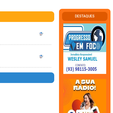
DESTAQUES
en in
e
344