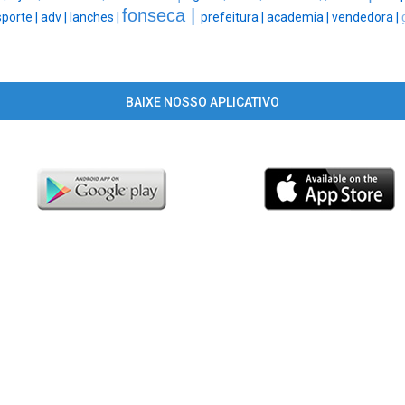
fonseca |
sporte |
adv |
lanches |
prefeitura |
academia |
vendedora |
BAIXE NOSSO APLICATIVO