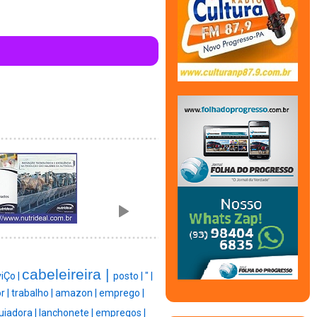
cabeleireira |
iÇo |
posto |
" |
r |
trabalho |
amazon |
emprego |
iadora |
lanchonete |
empregos |