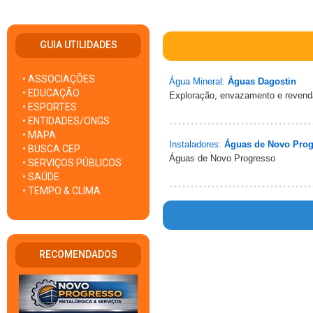
GUIA UTILIDADES
• ASSOCIAÇÕES
Água Mineral:
Águas Dagostin
• EDUCAÇÃO
Exploração, envazamento e revend
• ESPORTES
• ENTIDADES/ONGS
• MAPA
Instaladores:
Águas de Novo Prog
• BUSCA CEP
Águas de Novo Progresso
• SERVIÇOS PÚBLICOS
• SAÚDE
• TEMPO & CLIMA
RECOMENDADOS
Warn
/ho