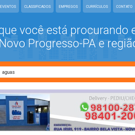
EVENTOS
CLASSIFICADOS
EMPREGOS
CURRÍCULOS
CONTATO
que você está procurando
ovo Progresso-PA e regiã