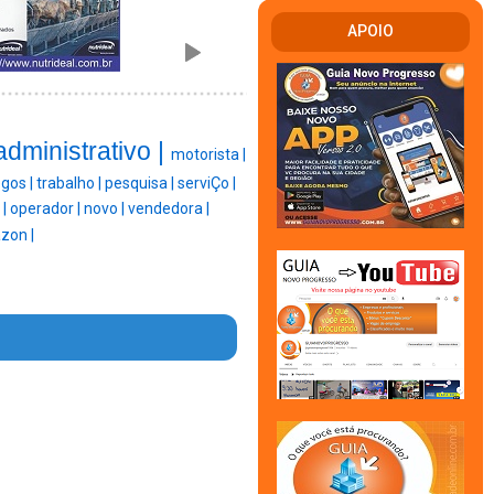
APOIO
administrativo |
motorista |
gos |
trabalho |
pesquisa |
serviÇo |
 |
operador |
novo |
vendedora |
zon |