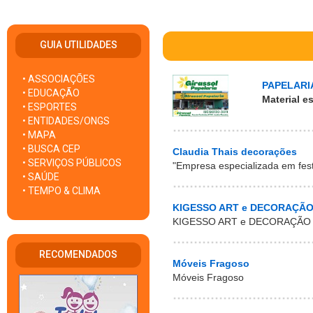
GUIA UTILIDADES
• ASSOCIAÇÕES
PAPELARI
• EDUCAÇÃO
Material es
• ESPORTES
• ENTIDADES/ONGS
• MAPA
• BUSCA CEP
Claudia Thais decorações
• SERVIÇOS PÚBLICOS
"Empresa especializada em fest
• SAÚDE
• TEMPO & CLIMA
KIGESSO ART e DECORAÇÃ
KIGESSO ART e DECORAÇÃO
RECOMENDADOS
Móveis Fragoso
Móveis Fragoso