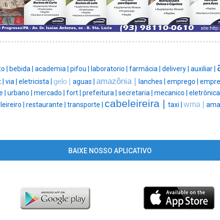
o |
bebida |
academia |
pifou |
laboratorio |
farmácia |
delivery |
auxiliar |
amazônia |
 |
via |
eletricista |
gelo |
aguas |
lanches |
emprego |
empre
e |
urbano |
mercado |
fort |
prefeitura |
secretaria |
mecanico |
eletrônica
cabeleireira |
wma |
eireiro |
restaurante |
transporte |
taxi |
ama
BAIXE NOSSO APLICATIVO