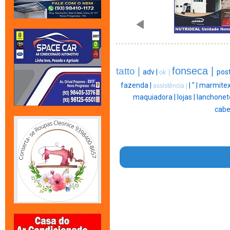
fonseca |
tatto |
adv |
post
ok |
fazenda |
|
" |
marmitex
assistência |
maquiadora |
lojas |
lanchonet
cabel